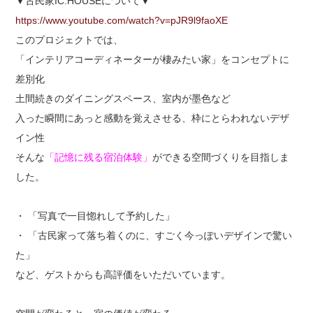
▼古民家IC.HOUSEについて▼
https://www.youtube.com/watch?v=pJR9l9faoXE
このプロジェクトでは、
「インテリアコーディネーターが棲みたい家」をコンセプトに
差別化
土間続きのダイニングスペース、室内が墨色など
入った瞬間にあっと感動を覚えさせる、枠にとらわれないデザ
イン性
そんな
「記憶に残る宿泊体験」
ができる空間づくりを目指しま
した。
・ 「写真で一目惚れして予約した」
・ 「古民家って落ち着くのに、すごく今っぽいデザインで驚い
た」
など、ゲストからも高評価をいただいています。