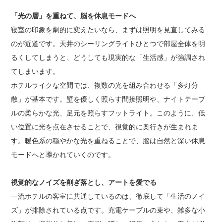
「光の層」を重ねて、脳を休息モードへ
寝室の印象を劇的に変えたいなら、まずは照明を見直してみる
のが近道です。天井のシーリングライトひとつで部屋全体を明
るくしてしまうと、どうしても現実的な「生活感」が強調され
てしまいます。
ホテルライクな空間では、複数の光を組み合わせる「多灯分
散」が基本です。壁を優しく照らす間接照明や、ナイトテーブ
ルの柔らかな光、足元を照らすフットライト。このように、低
い位置に光を点在させることで、視覚的に奥行きが生まれま
す。暖色系の穏やかな光を重ねることで、脳は自然と深い休息
モードへと導かれていくのです。
視覚的なノイズを削ぎ落とし、アートを愛でる
一流ホテルの客室に共通しているのは、徹底して「生活のノイ
ズ」が排除されている点です。充電ケーブルの束や、雑多な小