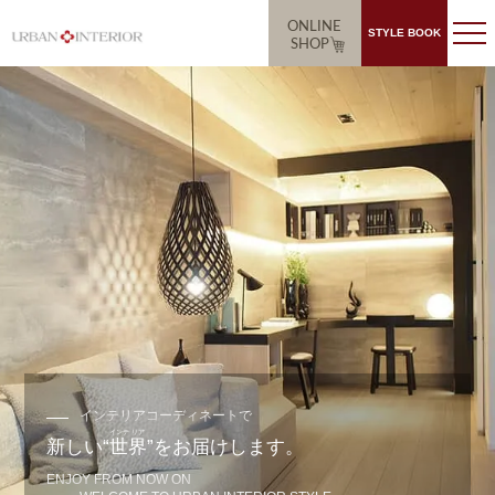
ONLINE
STYLE BOOK
SHOP
インテリアコーディネートで
新しい“
世
界
”をお届けします。
ENJOY FROM NOW ON