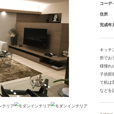
コーデ
住所
完成年
キッチ
所でお
様憧れの
子供部
て机は
などを