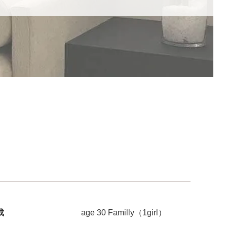
成
age 30 Familly（1girl）