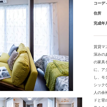
コーデ
住所
完成年
賃貸マ
深みの
の家具
に、ア
し、モ
シック
人の余
ドと背