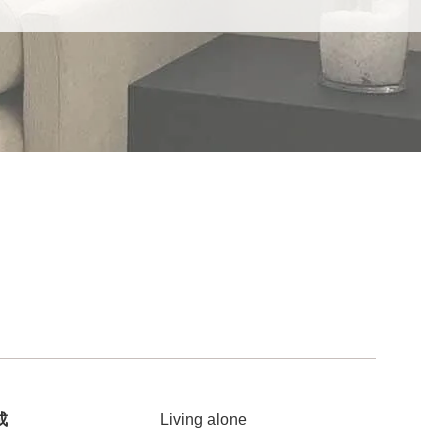
成
Living alone