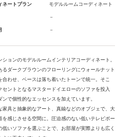
ィネートプラン
モデルルームコーディネート
－
月
－
ンションのモデルルームインテリアコーディネート。
あるダークブラウンのフローリングにウォールナット
を合わせ、ベースは落ち着いたトーンで統一。そこ
クセントとなるマスタードイエローのソファを投入
ダンで個性的なエッセンスを加えています。
な家具と抽象的なアート、真鍮などのオブジェで、大
裕を感じさせる空間に。圧迫感のない低いテレビボー
の低いソファを選ぶことで、お部屋が実際よりも広く