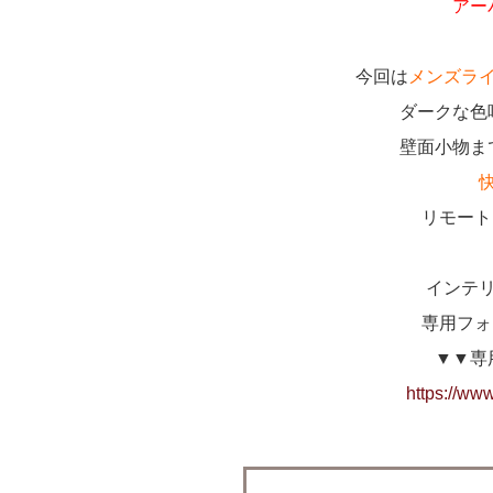
アー
今回は
メンズラ
ダークな色
壁面小物ま
リモート
インテ
専用フォ
▼▼専
https://www